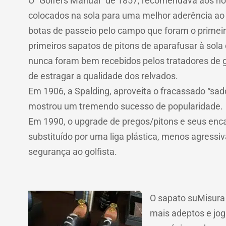
O “Golfers Manual” de 1857, recomendava aos no
colocados na sola para uma melhor aderência ao 
botas de passeio pelo campo que foram o primei
primeiros sapatos de pitons de aparafusar à sol
nunca foram bem recebidos pelos tratadores de g
de estragar a qualidade dos relvados.
Em 1906, a Spalding, aproveita o fracassado “sad
mostrou um tremendo sucesso de popularidade.
Em 1990, o upgrade de pregos/pitons e seus enca
substituído por uma liga plástica, menos agressiv
segurança ao golfista.
O sapato suMisura v
mais adeptos e jog