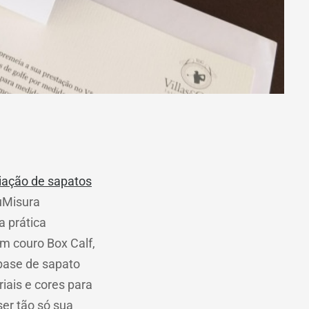
iação de sapatos
suMisura
a prática
Em couro Box Calf,
 base de sapato
iais e cores para
ser tão só sua