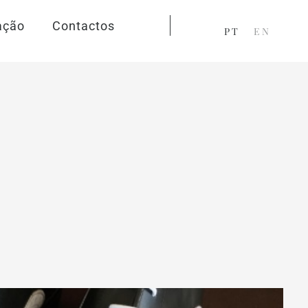
ação
Contactos
PT
EN