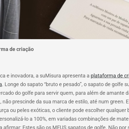
rma de criação
ica e inovadora, a suMisura apresenta a
plataforma de cr
a
. Longe do sapato “bruto e pesado”, o sapato de golfe 
rcado do golfe para servir quem, para além de amante d
e, não prescinde da sua marca de estilo, até num green. 
rça ou peles exóticas, o cliente pode escolher qualquer
personalizá-lo a 100%, em variadas combinações de mater
sa afirmar: Estes são os MEUS sapatos de golfe. Não por 