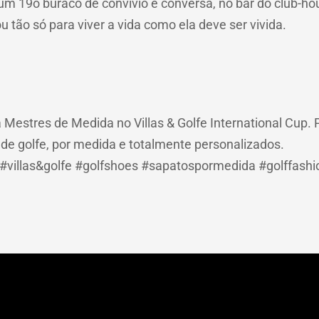
m 19o buraco de convívio e conversa, no bar do club-hou
 tão só para viver a vida como ela deve ser vivida.
Mestres de Medida no Villas & Golfe International Cup. 
de golfe, por medida e totalmente personalizados.
#villas&golfe #golfshoes #sapatospormedida #golffashi