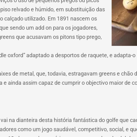
viços o uso de pequenos pregos ou picos
piso relvado e húmido, em substituição das
ro calçado utilizado. Em 1891 nascem os
a que sendo um add on para os jogadores,
reens que acusavam os pitons tipo prego,
dle oxford” adaptado a desportos de raquete, e adapta-o 
ixes de metal, que, todavia, estragavam greens e chão d
a e ainda assim capaz de cumprir o objectivo maior de co
ai na dianteira desta história fantástica do golfe que c
adores como um jogo saudável, competitivo, social, e qu