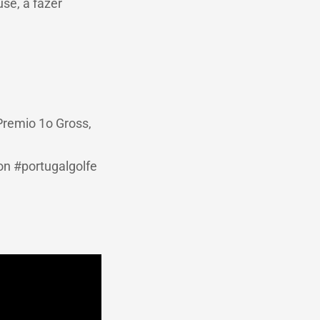
se, a fazer
Premio 1o Gross,
on #portugalgolfe